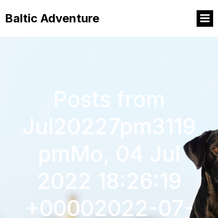
Baltic Adventure
Posts from
Jul20227pm3119
pmMo, 04 Jul
2022 18:26:19
+00002022-07-