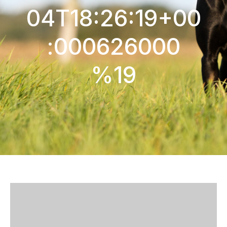
04T18:26:19+00
:000626000
%19